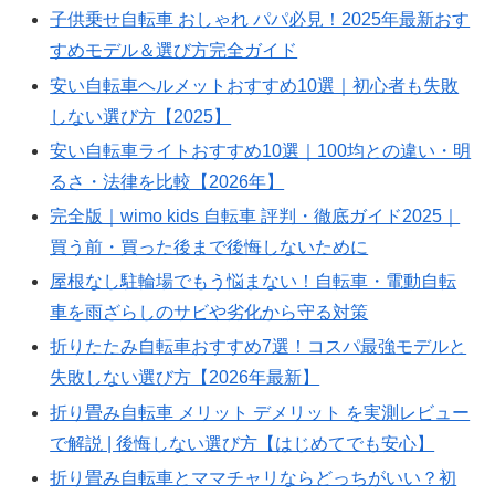
子供乗せ自転車 おしゃれ パパ必見！2025年最新おす
すめモデル＆選び方完全ガイド
安い自転車ヘルメットおすすめ10選｜初心者も失敗
しない選び方【2025】
安い自転車ライトおすすめ10選｜100均との違い・明
るさ・法律を比較【2026年】
完全版｜wimo kids 自転車 評判・徹底ガイド2025｜
買う前・買った後まで後悔しないために
屋根なし駐輪場でもう悩まない！自転車・電動自転
車を雨ざらしのサビや劣化から守る対策
折りたたみ自転車おすすめ7選！コスパ最強モデルと
失敗しない選び方【2026年最新】
折り畳み自転車 メリット デメリット を実測レビュー
で解説 | 後悔しない選び方【はじめてでも安心】
折り畳み自転車とママチャリならどっちがいい？初