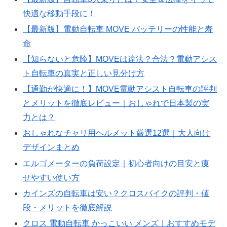
快適な移動手段に！
【最新版】電動自転車 MOVE バッテリーの性能と寿
命
【知らないと危険】MOVEは違法？合法？電動アシス
ト自転車の真実と正しい見分け方
【通勤が快適に！】MOVE電動アシスト自転車の評判
とメリットを徹底レビュー｜おしゃれで日本製の実
力とは？
おしゃれなチャリ用ヘルメット厳選12選｜大人向け
デザインまとめ
エルゴメーターの負荷設定｜初心者向けの目安と痩
せやすい使い方
カインズの自転車は安い？クロスバイクの評判・値
段・メリットを徹底解説
クロス 電動自転車 かっこいい メンズ｜おすすめモデ