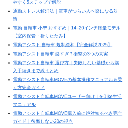
やすく5ステップで解説
通勤ストレス解消法｜電車がつらい人へ楽になる対
策
電動 自転車 小型 おすすめ｜14–20インチ軽量モデル
【室内保管・折りたたみ】
電動アシスト 自転車 規制緩和【完全解説2025】
電動アシスト自転車 楽すぎ？衝撃の3つの真実
電動アシスト自転車 選び方｜失敗しない基礎から購
入手続きまで総まとめ
電動アシスト自転車MOVEの基本操作マニュアル＆乗
り方完全ガイド
電動アシスト自転車MOVEユーザー向け｜e-Bike生活
マニュアル
電動アシスト自転車MOVE購入前に絶対知るべき完全
ガイド｜後悔しない20の視点