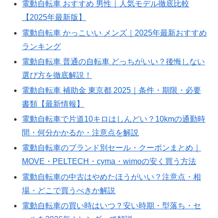
電動自転車 おすすめ 男性｜人気モデル徹底比較
【2025年最新版】
電動自転車 かっこいい メンズ｜2025年最新おすすめ
ランキング
電動自転車 普通の自転車 どっちがいい？後悔しない
選び方を徹底解説！
電動自転車 補助金 東京都 2025｜条件・期限・必要
書類【最新情報】
電動自転車で片道10キロはしんどい？10kmの通勤時
間・何分かかるか・注意点を解説
電動自転車のブランド別セール・クーポンまとめ｜
MOVE・PELTECH・cyma・wimoの安く買う方法
電動自転車の中古はやめたほうがいい？注意点・相
場・どこで買うべきか解説
電動自転車の買い時はいつ？安い時期・型落ち・セ