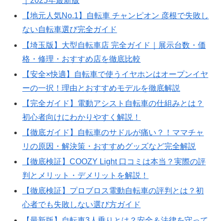
｜2025年最新版
【地元人気No.1】自転車 チャンピオン 彦根で失敗し
ない自転車選び完全ガイド
【埼玉版】大型自転車店 完全ガイド｜展示台数・価
格・修理・おすすめ店を徹底比較
【安全×快適】自転車で使うイヤホンはオープンイヤ
ーの一択！理由とおすすめモデルを徹底解説
【完全ガイド】電動アシスト自転車の仕組みとは？
初心者向けにわかりやすく解説！
【徹底ガイド】自転車のサドルが痛い？！ママチャ
リの原因・解決策・おすすめグッズなど完全解説
【徹底検証】COOZY Light 口コミは本当？実際の評
判とメリット・デメリットを解説！
【徹底検証】プロブロス電動自転車の評判とは？初
心者でも失敗しない選び方ガイド
【最新版】自転車3人乗りとは？安全＆法律を守って