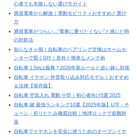
心者でも失敗しない選び方ガイド
満員電車から解放｜電動モビリティおすすめと選び
方
満員電車がつらい…“電車に乗りたくない”と感じた時
の対処法
知らなきゃ損！自転車のベアリング交換はホームセ
ンターで賢くDIY｜意外と簡単なメンテ術
自転車 1.5mは義務？2026年新ルールと追い越し対策
自転車 イヤホン 外音取り込み対応モデル｜おすすめ
＆法律【保存版】
自転車 空気入れ 電動 小型｜初心者向け5選 2025
自転車 鍵 最強ランキング10選【2025年版】U字・チ
ェーン・折りたたみ徹底比較｜地球ロックで盗難対
策
自転車でイヤホンを安全に使うためのオープンイヤ