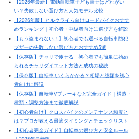
【2026年最新】電動自転車子ども乗せはどれがい
い？失敗しない選び方と人気モデル比較
【2026年版】ヒルクライム向けロードバイクおすす
めランキング｜初心者・中級者向けに選び方を解説
【もう盗まれない！】初心者でも選べる自転車防犯
ブザーの失敗しない選び方とおすすめ5選
【保存版】チャリで痩せる！初心者でも簡単に始め
られるチャリダイエット方法と成功の秘訣
【保存版】自転車 いくらかかる？相場と総額を初心
者向けに解説
【保存版】自転車Vブレーキなど完全ガイド｜構造・
種類・調整方法まで徹底解説
【初心者向け】クロスバイクのメンテナンス頻度と
は？プロが教える最適タイミングとチェックリスト
【初心者完全ガイド】自転車の選び方と安全ルール