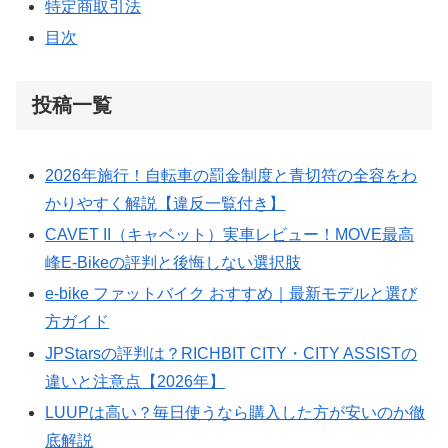
特定商取引法
目次
投稿一覧
2026年施行！自転車の罰金制度と青切符の全容をわ
かりやすく解説【違反一覧付き】
CAVET II（キャベット）実車レビュー！MOVE最高
峰E-Bikeの評判と後悔しない選択肢
e-bike ファットバイク おすすめ｜最新モデルと選び
方ガイド
JPStarsの評判は？RICHBIT CITY・CITY ASSISTの
違いと注意点【2026年】
LUUPは高い？毎日使うなら購入した方が安いのか徹
底解説