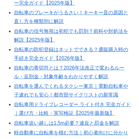
ー完全ガイド【2025年版】
自転車のブレーキがうるさい！キーキー音の原因と
直し方を種類別に解説
自転車の信号無視は初犯でも罰則？前科や対処法を
解説【2025年版】
自転車の防犯登録はネットでできる？通販購入時の
手続き完全ガイド【2026年版】
自転車の青切符とは？2026年法改正で変わるルー
ル・反則金・対象年齢をわかりやすく解説
自転車を運んでくれるタクシー東京｜電動自転車や
子連れでも安心！都市部サイクリストの新常識
自転車用ドライブレコーダー ライト付き 完全ガイド
｜選び方・比較・実写検証【2025年最新版】
自転車追い越しは1.5m必要？違反と罰金を解説
軽自動車に自転車を積む方法｜初心者向けに分かり