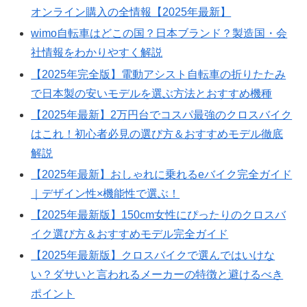
オンライン購入の全情報【2025年最新】
wimo自転車はどこの国？日本ブランド？製造国・会
社情報をわかりやすく解説
【2025年完全版】電動アシスト自転車の折りたたみ
で日本製の安いモデルを選ぶ方法とおすすめ機種
【2025年最新】2万円台でコスパ最強のクロスバイク
はこれ！初心者必見の選び方＆おすすめモデル徹底
解説
【2025年最新】おしゃれに乗れるeバイク完全ガイド
｜デザイン性×機能性で選ぶ！
【2025年最新版】150cm女性にぴったりのクロスバ
イク選び方＆おすすめモデル完全ガイド
【2025年最新版】クロスバイクで選んではいけな
い？ダサいと言われるメーカーの特徴と避けるべき
ポイント