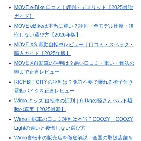
MOVE e-Bike 口コミ｜評判・デメリット【2025最強
ガイド】
MOVE eBikeは本当に買い？評判・全モデル比較・後
悔しない選び方【2026年版】
MOVE XS 電動自転車レビュー｜口コミ・スペック・
購入ガイド【2025年版】
MOVE X自転車の評判は？悪い口コミ・重い・違法の
噂まで正直レビュー
RICHBIT CITYの評判は？免許不要で乗れる椅子付き
電動バイクを正直レビュー
Wimo キッズ 自転車の評判｜6.1kgの軽さとベルト駆
動の真実【2025最新】
Wimo自転車の口コミ評判は本当？COOZY・COOZY
Lightの違いと後悔しない選び方
Wimo自転車の販売店を徹底解説！全国の取扱店舗＆