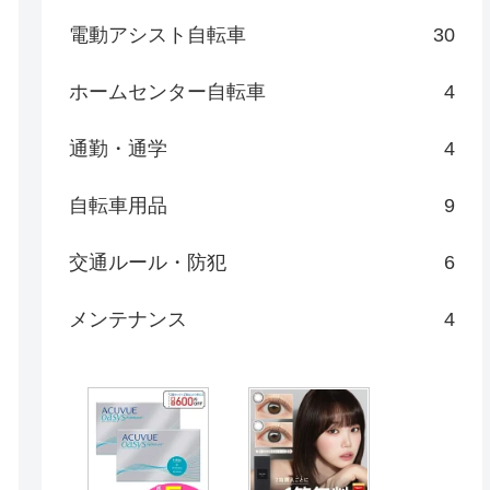
電動アシスト自転車
30
ホームセンター自転車
4
通勤・通学
4
自転車用品
9
交通ルール・防犯
6
メンテナンス
4