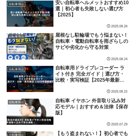
安い自転車ヘルメットおすすめ10
自転車用品
選｜初心者も失敗しない選び方
【2025】
2025.08.26
屋根なし駐輪場でもう悩まない！
自転車用品
自転車・電動自転車を雨ざらしの
サビや劣化から守る対策
2025.08.24
自転車用ドライブレコーダー ラ
自転車用品
イト付き 完全ガイド｜選び方・
比較・実写検証【2025年最新
版】
2025.08.22
自転車 イヤホン 外音取り込み対
自転車用品
応モデル｜おすすめ＆法律【保存
版】
2025.07.29
【もう盗まれない！】初心者でも
自転車用品