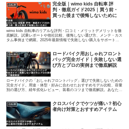
完全版｜wimo kids 自転車 評
自転車
判・徹底ガイド2025｜買う前・
買った後まで後悔しないために
wimo kids 自転車のリアルな評判・口コミ・メリットデメリットを徹
底解説。試乗レポートや他社比較、後悔しない選び方、メンテ・カス
タム事例まで網羅。2025年最新情報で失敗しない購入をサポートし
ます。
ロードバイク用おしゃれフロント
自転車
バッグ完全ガイド｜失敗しない選
び方とプロの実例まで徹底解説
ロードバイクの「おしゃれフロントバッグ」選びで失敗しないための
完全ガイド。用途・体型・好みに合わせたおすすめモデル比較、容量
別の選び方、経年劣化レビュー、装着のコツまで徹底解説。あなたの
愛車にベストなバッグを見つけよう！
クロスバイクでケツが痛い？初心
自転車
者向け対策とおすすめアイテム