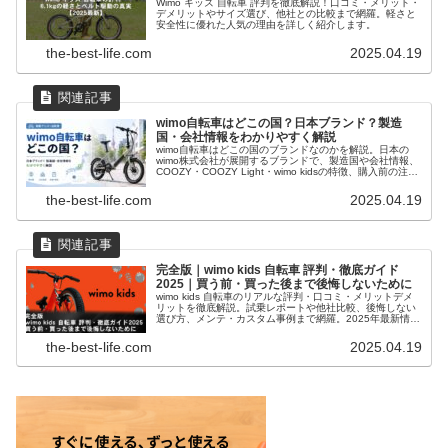
Wimo キッズ 自転車 評判を徹底解説！口コミ・メリット・
デメリットやサイズ選び、他社との比較まで網羅。軽さと
安全性に優れた人気の理由を詳しく紹介します。
the-best-life.com
2025.04.19
wimo自転車はどこの国？日本ブランド？製造
国・会社情報をわかりやすく解説
wimo自転車はどこの国のブランドなのかを解説。日本の
wimo株式会社が展開するブランドで、製造国や会社情報、
COOZY・COOZY Light・wimo kidsの特徴、購入前の注意
点までわかりやすく紹介します。
the-best-life.com
2025.04.19
完全版｜wimo kids 自転車 評判・徹底ガイド
2025｜買う前・買った後まで後悔しないために
wimo kids 自転車のリアルな評判・口コミ・メリットデメ
リットを徹底解説。試乗レポートや他社比較、後悔しない
選び方、メンテ・カスタム事例まで網羅。2025年最新情報
で失敗しない購入をサポートします。
the-best-life.com
2025.04.19