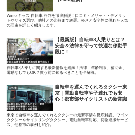
Wimo キッズ 自転車 評判を徹底解説！口コミ・メリット・デメリッ
トやサイズ選び、他社との比較まで網羅。軽さと安全性に優れた人気
の理由を詳しく紹介します。
【最新版】自転車3人乗りとは？
自転車
安全＆法律を守って快適な移動手
段に！
自転車3人乗りに関する最新情報を網羅！法律、年齢制限、補助金、
電動なしでもOK？買う前に知るべきことを全解説。
自転車を運んでくれるタクシー東
自転車
京｜電動自転車や子連れでも安
心！都市部サイクリストの新常識
東京で自転車を運んでくれるタクシーの最新事情を徹底解説。ワゴン
タクシーやサイクリングタクシー、電動自転車対応、荷物運搬サービ
ス、他都市の事例も紹介。