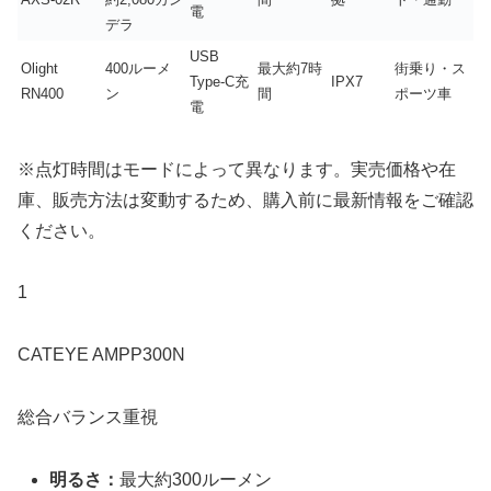
電
デラ
USB
Olight
400ルーメ
最大約7時
街乗り・ス
Type-C充
IPX7
RN400
ン
間
ポーツ車
電
※点灯時間はモードによって異なります。実売価格や在
庫、販売方法は変動するため、購入前に最新情報をご確認
ください。
1
CATEYE AMPP300N
総合バランス重視
明るさ：
最大約300ルーメン