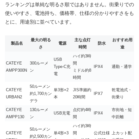
ランキングは単純な明るさ順ではありません。街乗りでの
使いやすさ、電池持ち、価格帯、仕様の分かりやすさをも
とに、用途別に並べています。
最大の明る
主な点灯
おすすめ用
製品名
電源
防水
さ
時間
途
ハイ約3時
USB
CATEYE
300ルーメ
間
Type-C充
IPX4
通勤・通学
AMPP300N
ン
ミドル約8
電
時間
50ルーメン
CATEYE
単3形×2
JIS準拠約
乾電池式・
約1,700カン
IPX7
URBAN2
本
20時間
街乗り
デラ
CATEYE
130ルーメ
点灯約4時
市街地・短
USB充電
IPX4
AMPP130
ン
間
中距離
ハイ約3時
50ルーメン
CATEYE
単4形×3
間
公式仕様
上カット配
約2,500カン