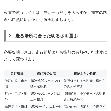
夜道で使うライトは、光が一点だけを照らすか、前方の路
面へ自然に広がるかも確認しましょう。
2．走る場所に合った明るさを選ぶ
必要な明るさは、走行距離よりも街灯の有無や走行速度に
よって変わります。
走行環境
選び方の目安
確認したい性能
街灯の多い市街
100〜300ルーメン前
前照灯としての性能、横から
地
後も選択肢
の見えやすさ
暗い住宅街・郊
300〜500ルーメン以
照射範囲、中間モードの明る
外
上も検討
さと持続時間
高速走行・街灯
500ルーメン以上を中
広い配光、固定力、予備ライ