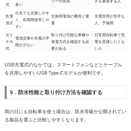
リーの劣化
さを重視する人
式
多い
出先でも交換しやす
乾電
交換用電池の費用と重
充電管理が苦手な
く、長期間保管しや
池式
量
人、予備用
すい
ダイ
取り付け可能な車種や
日常用自転車で充
電池交換や充電の手
ナモ
発電方式を確認する必
電を意識したくな
間が少ない
式
要がある
い人
USB充電式のなかでは、スマートフォンなどとケーブル
を共用しやすいUSB Type-Cモデルが便利です。
5．防水性能と取り付け方法を確認する
雨の日にも自転車を使う場合は、防水等級が公開されてい
る製品を選ぶと比較しやすくなります。