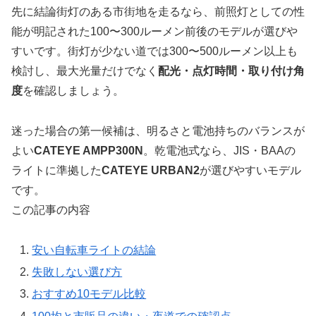
先に結論
街灯のある市街地を走るなら、前照灯としての性
能が明記された100〜300ルーメン前後のモデルが選びや
すいです。街灯が少ない道では300〜500ルーメン以上も
検討し、最大光量だけでなく
配光・点灯時間・取り付け角
度
を確認しましょう。
迷った場合の第一候補は、明るさと電池持ちのバランスが
よい
CATEYE AMPP300N
。乾電池式なら、JIS・BAAの
ライトに準拠した
CATEYE URBAN2
が選びやすいモデル
です。
この記事の内容
安い自転車ライトの結論
失敗しない選び方
おすすめ10モデル比較