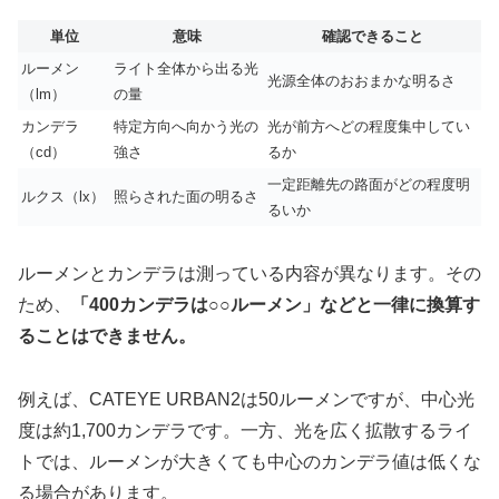
単位
意味
確認できること
ルーメン
ライト全体から出る光
光源全体のおおまかな明るさ
（lm）
の量
カンデラ
特定方向へ向かう光の
光が前方へどの程度集中してい
（cd）
強さ
るか
一定距離先の路面がどの程度明
ルクス（lx）
照らされた面の明るさ
るいか
ルーメンとカンデラは測っている内容が異なります。その
ため、
「400カンデラは○○ルーメン」などと一律に換算す
ることはできません。
例えば、CATEYE URBAN2は50ルーメンですが、中心光
度は約1,700カンデラです。一方、光を広く拡散するライ
トでは、ルーメンが大きくても中心のカンデラ値は低くな
る場合があります。