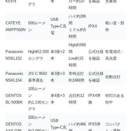
KEEN
本
ロー約10
を確認
光重視
デラ
時間
ハイ約2時
USB
CATEYE
500ルーメ
間
暗い道・郊
Type-C充
IPX4
AMPP500N
ン
ミドル約5
外
電
時間
High約5時
Panasonic
High約2,500
単3形×2
間
公式仕様
乾電池式・
NSKL152
カンデラ
本
Low約15
を確認
高光度
時間
Panasonic
JIS C 9502
単3形×3
常時点灯
公式仕様
自動点灯
NSKL154
基準適合
本
約16時間
を確認
100ルーメ
GENTOS
ン
単4形×3
点灯約12
IPX4準
街灯のある
BL-500BK
約1,130カン
本
時間
拠
街中
デラ
200ルーメ
USB
GENTOS
ン
ハイ約4時
IPX5準
コンパク
Type-C充
AXS-02R
約2,080カン
間
拠
ト・通勤