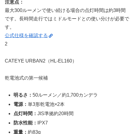
注意点：
最大300ルーメンで使い続ける場合の点灯時間は約3時間
です。長時間走行ではミドルモードとの使い分けが必要で
す。
公式仕様を確認する
2
CATEYE URBAN2（HL-EL160）
乾電池式の第一候補
明るさ：
50ルーメン／約1,700カンデラ
電源：
単3形乾電池×2本
点灯時間：
JIS準拠約20時間
防水性能：
IPX7
重量：
約83g