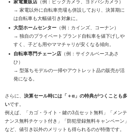
家電量販店
（例：ビックカメラ、ヨドバシカメラ）
→ 家電以外に自転車売場も併設しており、決算期に
は自転車も大幅値引き対象に。
大型ホームセンター
（例：カインズ、コーナン）
→ 独自のプライベートブランド自転車を値下げしや
すく、子ども用やママチャリが安くなる傾向。
自転車専門チェーン店
（例：サイクルベースあさ
ひ）
→ 型落ちモデルの一掃やアウトレット品の販売が活
発になる。
さらに、
決算セール時には「＋α」の特典がつくことも多
い
です。
例えば、「カゴ・ライト・鍵の3点セット無料」「メンテ
ナンス無料チケット付き」「防犯登録無料キャンペーン」
など、値引き以外のメリットも得られるのが特徴です。