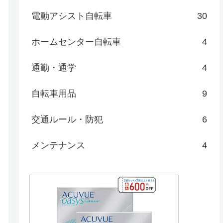
電動アシスト自転車
30
ホームセンター自転車
4
通勤・通学
4
自転車用品
9
交通ルール・防犯
6
メンテナンス
4