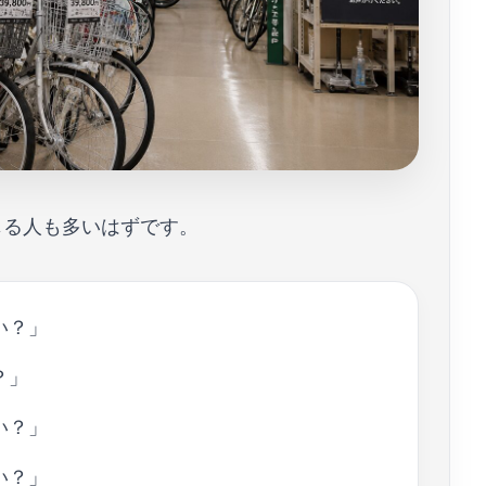
じる人も多いはずです。
い？」
？」
い？」
い？」