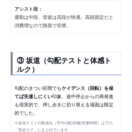
アシスト段：
通勤は中段、登坂は高段が快適。高段固定だと
消費増なので路面で切替。
③ 坂道（勾配テストと体感ト
ルク）
勾配のきつい区間でも
ケイデンス（回転）を保
てば失速しにくい
印象。途中停止からの再発進
も現実的で、押し歩きに切り替える場面は限定
的でした。
※坂道テストの数値化（平均勾配/距離/所要時間）は下の
「実走ログ」にまとめています。