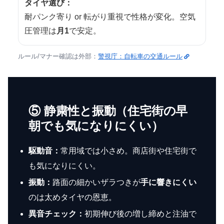
タイヤ選び：
耐パンク寄り or 転がり重視で性格が変化。空気
圧管理は
月1
で安定。
ルール/マナー確認は外部：
警視庁：自転車の交通ルール
⑤ 静粛性と振動（住宅街の早
朝でも気になりにくい）
駆動音：
常用域では小さめ。商店街や住宅街で
も気になりにくい。
振動：
路面の細かいザラつきが
手に響きにくい
のは太めタイヤの恩恵。
異音チェック：
初期伸び後の増し締めと注油で