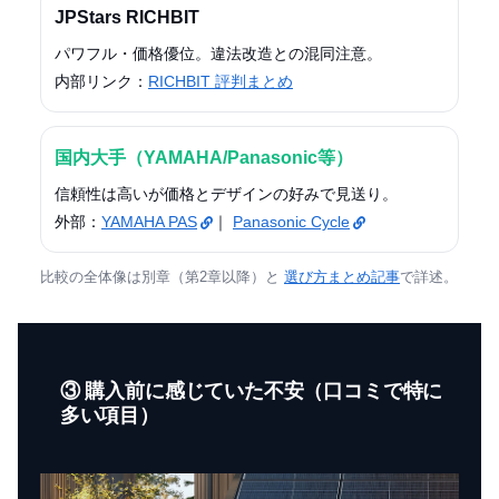
JPStars RICHBIT
パワフル・価格優位。違法改造との混同注意。
内部リンク：
RICHBIT 評判まとめ
国内大手（YAMAHA/Panasonic等）
信頼性は高いが価格とデザインの好みで見送り。
外部：
YAMAHA PAS
｜
Panasonic Cycle
比較の全体像は別章（第2章以降）と
選び方まとめ記事
で詳述。
③ 購入前に感じていた不安（口コミで特に
多い項目）