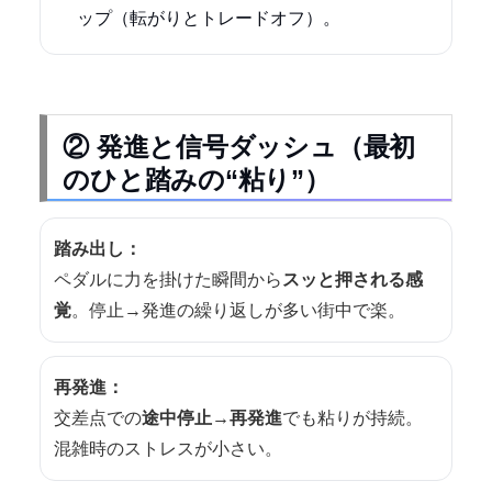
ップ（転がりとトレードオフ）。
② 発進と信号ダッシュ（最初
のひと踏みの“粘り”）
踏み出し：
ペダルに力を掛けた瞬間から
スッと押される感
覚
。停止→発進の繰り返しが多い街中で楽。
再発進：
交差点での
途中停止→再発進
でも粘りが持続。
混雑時のストレスが小さい。