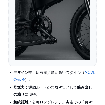
デザイン性：
所有満足度が高いスタイル（
MOVE
公式
）。
登坂力：
通勤ルートの急坂対策として
踏み出し
の粘り
に期待。
航続距離：
公称ロングレンジ。実走での「何km