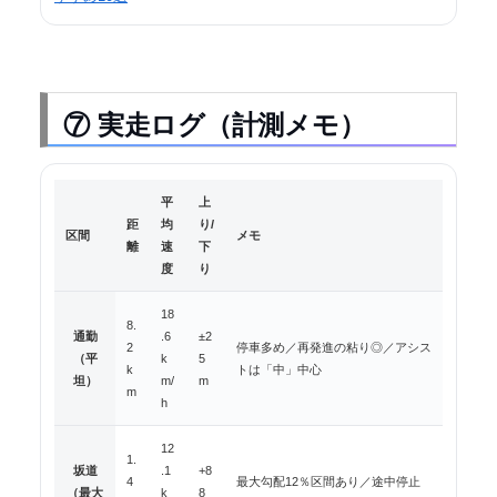
⑦ 実走ログ（計測メモ）
平
上
距
均
り/
区間
メモ
離
速
下
度
り
実走ログ：区間・距離・平均速度・標高差・メモの一覧
18
8.
通勤
.6
±2
2
停車多め／再発進の粘り◎／アシス
（平
k
5
k
トは「中」中心
坦）
m/
m
m
h
12
1.
坂道
.1
+8
4
最大勾配12％区間あり／途中停止
（最大
k
8