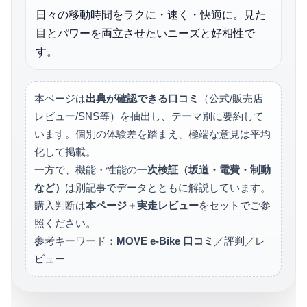
日々の移動時間をラクに・速く・快適に。見た
目とパワーを両立させたいニーズと好相性で
す。
本ページは
出典が確認できる口コミ
（公式/販売店
レビュー/SNS等）を抽出し、テーマ別に要約して
います。個別の体験差を踏まえ、極端な意見は平均
化して掲載。
一方で、機能・性能の
一次検証（坂道・電費・制動
など）
は別記事でデータとともに解説しています。
購入判断は
本ページ＋実走レビュー
をセットでご参
照ください。
参考キーワード：
MOVE e-Bike 口コミ
／評判／レ
ビュー