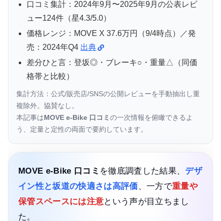
口コミ集計：
2024年9月
〜
2025年9月
の公表レビ
ュー124件（星4.3/5.0）
価格レンジ：MOVE X 37.6万円（
9/4時点
）／発
売：2024年Q4
出典
差分ひと言：登坂◎・ブレーキ○・重量△（同価
格帯と比較）
集計方法：公式/販売店/SNSの公開レビューを手動抽出し重
複除外。協賛なし。
本記事は
MOVE e-Bike 口コミ
の一次情報を俯瞰できるよ
う、定量と定性の両面で要約しています。
MOVE e-Bike 口コミ
を徹底調査した結果、
デザ
イン性と坂道の快適さは高評価
、一方で
重量や
保管スペースには注意
という声が目立ちまし
た。