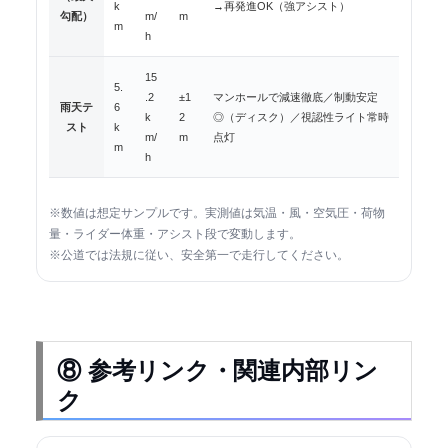
k
→再発進OK（強アシスト）
勾配）
m/
m
m
h
15
5.
.2
±1
マンホールで減速徹底／制動安定
雨天テ
6
k
2
◎（ディスク）／視認性ライト常時
スト
k
m/
m
点灯
m
h
※数値は想定サンプルです。実測値は気温・風・空気圧・荷物
量・ライダー体重・アシスト段で変動します。
※公道では法規に従い、安全第一で走行してください。
⑧ 参考リンク・関連内部リン
ク