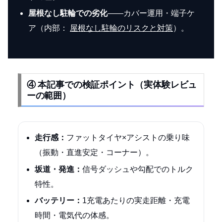
屋根なし駐輪での劣化
——カバー運用・端子ケ
ア（内部：
屋根なし駐輪のリスクと対策
）。
④ 本記事での検証ポイント（実体験レビュ
ーの範囲）
走行感：
ファットタイヤ×アシストの乗り味
（振動・直進安定・コーナー）。
坂道・発進：
信号ダッシュや勾配でのトルク
特性。
バッテリー：
1充電あたりの実走距離・充電
時間・電気代の体感。