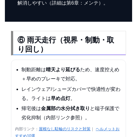
解消しやすい（詳細は第6章：メンテ）。
⑥ 雨天走行（視界・制動・取
り回し）
制動距離は
晴天より延びる
ため、速度控えめ
＋早めのブレーキで対応。
レインウェア/シューズカバーで快適性が変わ
る。ライトは
早め点灯
。
帰宅後は
金属部の水分拭き取り
と端子保護で
劣化抑制（内部リンク参照）。
内部リンク：
屋根なし駐輪のリスクと対策
｜
ヘルメットお
すすめ10選