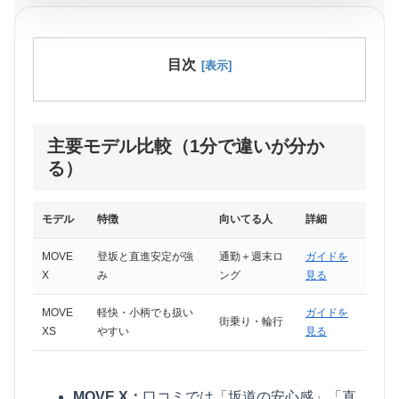
目次
主要モデル比較（1分で違いが分か
る）
モデル
特徴
向いてる人
詳細
MOVE e-Bike 口コミの観点で見る主要モデル比較：特徴
MOVE
登坂と直進安定が強
通勤＋週末ロ
ガイドを
X
み
ング
見る
MOVE
軽快・小柄でも扱い
ガイドを
街乗り・輪行
XS
やすい
見る
MOVE X：
口コミでは「坂道の安心感」「直