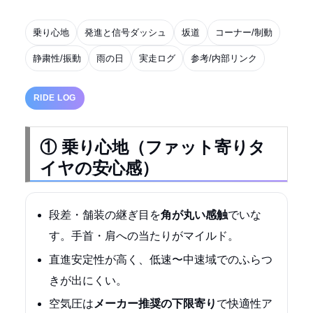
乗り心地
発進と信号ダッシュ
坂道
コーナー/制動
静粛性/振動
雨の日
実走ログ
参考/内部リンク
RIDE LOG
① 乗り心地（ファット寄りタ
イヤの安心感）
段差・舗装の継ぎ目を
角が丸い感触
でいな
す。手首・肩への当たりがマイルド。
直進安定性が高く、低速〜中速域でのふらつ
きが出にくい。
空気圧は
メーカー推奨の下限寄り
で快適性ア