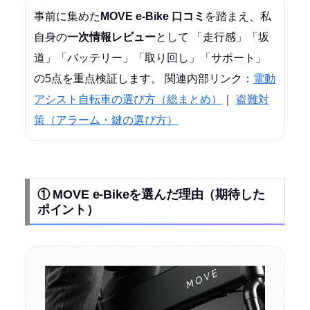
事前に集めた
MOVE e-Bike 口コミ
を踏まえ、私
自身の
一次情報レビュー
として 「走行感」「坂
道」「バッテリー」「取り回し」「サポート」
の5点を重点検証します。 関連内部リンク：
電動
アシスト自転車の選び方（総まとめ）
｜
盗難対
策（アラーム・鍵の選び方）
① MOVE e-Bikeを選んだ理由（期待した
ポイント）