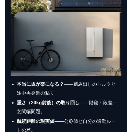
本当に坂が楽になる？
——踏み出しのトルクと
途中再発進の粘り。
重さ（20kg前後）の取り回し
——階段・段差・
玄関幅問題。
航続距離の現実値
——公称値と自分の通勤ルー
トの差。