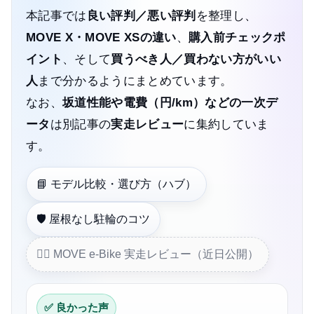
本記事では
良い評判／悪い評判
を整理し、
MOVE X・MOVE XSの違い
、
購入前チェックポ
イント
、そして
買うべき人／買わない方がいい
人
まで分かるようにまとめています。
なお、
坂道性能や電費（円/km）などの一次デ
ータ
は別記事の
実走レビュー
に集約していま
す。
📘 モデル比較・選び方（ハブ）
🛡️ 屋根なし駐輪のコツ
🚴‍♂️ MOVE e-Bike 実走レビュー（近日公開）
✅ 良かった声